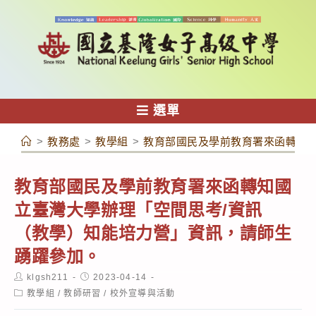
跳
轉
至
主
要
內
選單
容
>
教務處
>
教學組
>
教育部國民及學前教育署來函轉知國
教育部國民及學前教育署來函轉知國
立臺灣大學辦理「空間思考/資訊
（教學）知能培力營」資訊，請師生
踴躍參加。
Post
Post
klgsh211
2023-04-14
author:
published:
Post
教學組
/
教師研習
/
校外宣導與活動
category: