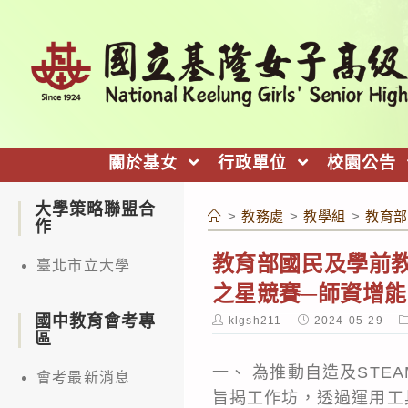
跳
轉
至
主
要
內
關於基女
行政單位
校園公告
容
大學策略聯盟合
>
教務處
>
教學組
>
教育部
作
教育部國民及學前教
臺北市立大學
之星競賽─師資增
國中教育會考專
Post
Post
P
klgsh211
2024-05-29
author:
published:
c
區
一、 為推動自造及ST
會考最新消息
旨揭工作坊，透過運用工