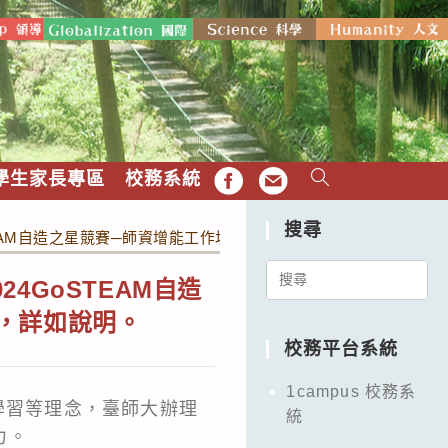
學生家長專區
校務系統
FB
EMAIL
搜尋
TEAM自造之星競賽─師資增能工作坊」相關資訊，請教師踴躍報名
Search
4GoSTEAM自造
for:
，詳如說明。
校務平台系統
1campus 校務系
學習等理念，臺師大辦理
統
力。