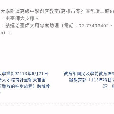
大學附屬高級中學創客教室(高雄市苓雅區凱旋二路89
費，由臺師大支應。
，請逕洽臺師大周專案助理（電話：02-77493402
com）。
學謹訂於113年6月21日
教育部國民及學前教育署
暨人才培育計畫輔大苗圃
辦教育部「113年科
折致敬的進步旅程】跨域教
班」
。