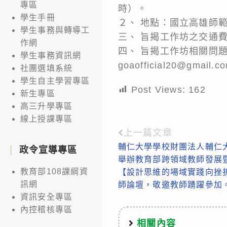
專區
時）。
學生手冊
２、 地點：國立高雄師範
學生事務與轉導工
三、 旨揭工作坊之交通
作網
四、 旨揭工作坊相關問題
學生事務資訊網
goaofficial20@gmail.
社團選填系統
學生自主學習專區
Post Views:
162
新生專區
高三升學專區
線上授課專區
上一篇文章
Read
輔仁大學學校財團法人輔仁大
政令宣導專區
more
舉辦教育部跨領域教師發展
articles
教育部108課綱資
【設計思維的場域實踐向挫
訊網
師論壇，敬邀教師踴躍參加
資訊安全專區
內控稽核專區
相關內容