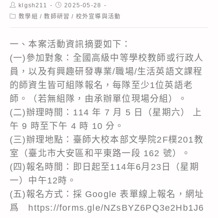
Post
Post
klgsh211
2025-05-28
author:
published:
Post
教學組
/
教師研習
/
校外宣導與活動
category:
一、本案活動資訊摘要如下：
(一)參加對象：全國高級中等學校教師或行政人
員，以及有興趣研發專業/職場/生活英語文課程
的師資生皆可組隊報名，每隊至少1位英語老
師。（若無組隊，由承辦單位現場分組）。
(二)辦理時間：114 年 7 月 5 日（星期六） 上
午 9 時至下午 4 時 10 分。
(三)辦理地點：臺師大校本部文學院2F樸201教
室（臺北市大安區和平東路一段 162 號）。
(四)報名時間：即日起至114年6月23日（星期
一）中午12時。
(五)報名方式：採 Google 表單線上報名，網址
爲 https://forms.gle/NZsBYZ6PQ3e2Hb1J6