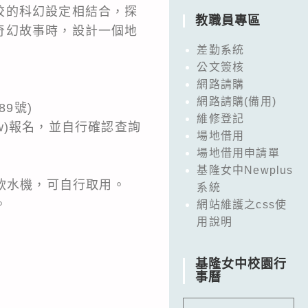
校的科幻設定相結合，探
教職員專區
奇幻故事時，設計一個地
差勤系統
公文簽核
網路請購
網路請購(備用)
9號)
維修登記
u.tw)報名，並自行確認查詢
場地借用
場地借用申請單
基隆女中Newplus
飲水機，可自行取用。
系統
。
網站維護之css使
用說明
基隆女中校園行
事曆