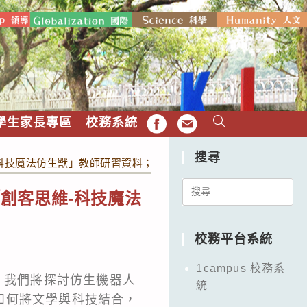
學生家長專區
校務系統
FB
EMAIL
搜尋
科技魔法仿生獸」教師研習資料；請有興趣之教師踴躍報名參加。
Search
創客思維-科技魔法
for:
校務平台系統
1campus 校務系
，我們將探討仿生機器人
統
如何將文學與科技結合，