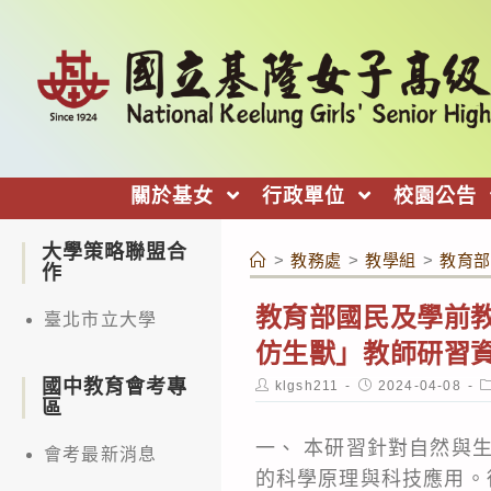
跳
轉
至
主
要
內
關於基女
行政單位
校園公告
容
大學策略聯盟合
>
教務處
>
教學組
>
教育部
作
教育部國民及學前
臺北市立大學
仿生獸」教師研習
國中教育會考專
Post
Post
P
klgsh211
2024-04-08
author:
published:
c
區
一、 本研習針對自然與
會考最新消息
的科學原理與科技應用。