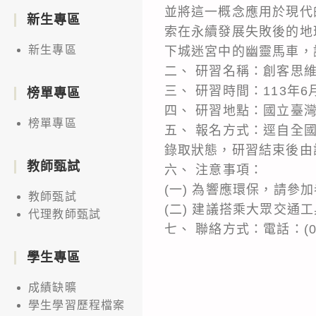
並將這一概念應用於現代
新生專區
索在永續發展失敗後的地
新生專區
下城迷宮中的幽靈馬車，
二、 研習名稱：創客思維-
三、 研習時間：113年6月
榜單專區
四、 研習地點：國立臺灣
榜單專區
五、 報名方式：逕自全國教師在
錄取狀態，研習結束後由
教師甄試
六、 注意事項：
(一) 為響應環保，請
教師甄試
(二) 建議搭乘大眾交
代理教師甄試
七、 聯絡方式：電話：(02)
學生專區
成績缺曠
學生學習歷程檔案