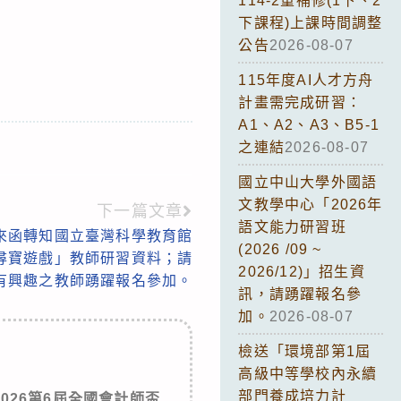
114-2重補修(1下、2
下課程)上課時間調整
公告
2026-08-07
115年度AI人才方舟
計畫需完成研習：
A1、A2、A3、B5-1
之連結
2026-08-07
國立中山大學外國語
文教學中心「2026年
下一篇文章
語文能力研習班
來函轉知國立臺灣科學教育館
(2026 /09 ~
尋寶遊戲」教師研習資料；請
2026/12)」招生資
有興趣之教師踴躍報名參加。
訊，請踴躍報名參
加。
2026-08-07
檢送「環境部第1屆
高級中等學校內永續
部門養成培力計
026第6屆全國會計師盃