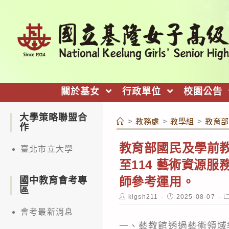
跳
轉
至
主
要
內
關於基女
行政單位
校園公告
容
大學策略聯盟合
>
教務處
>
教學組
>
教育部
作
教育部國民及學前教
臺北市立大學
至114 藝術資源
師參考運用。
國中教育會考專
區
Post
Post
P
klgsh211
2025-08-07
author:
published:
c
會考最新消息
一、藝教館透過藝術領域