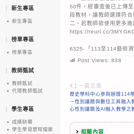
50件，經審查後已上傳
新生專區
段教材，讓教師選擇符合
新生專區
二、若教師欲使用更多進
https://reurl.cc/3MY
榜單專區
6325-「113至114
榜單專區
Post Views:
838
教師甄試
教師甄試
上一篇文章
Read
代理教師甄試
歷史學科中心參與辦理114
more
－性別議題與數位工具融入
articles
學生專區
心性別議題及AI融入教學之
成績缺曠
學生學習歷程檔案
相關內容