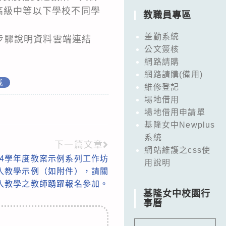
高級中等以下學校不同學
教職員專區
差勤系統
步驟說明資料雲端連結
公文簽核
網路請購
網路請購(備用)
載
維修登記
場地借用
場地借用申請單
基隆女中Newplus
系統
下一篇文章
網站維護之css使
14學年度教案示例系列工作坊
用說明
入教學示例（如附件），請關
融入教學之教師踴躍報名參加。
基隆女中校園行
事曆