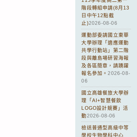
115學年度高二第一
階段轉組申請(8月13
日中午12點截
止)
2026-08-06
運動部委請國立東華
大學辦理「適應運動
共學行動站」第二階
段與離島場研習海報
及各區簡章，請踴躍
報名參加。
2026-08-
06
國立高雄餐旅大學辦
理「AI+智慧餐飲
LOGO設計競賽」活
動
2026-08-06
檢送普通型高級中等
學校生物學科中心