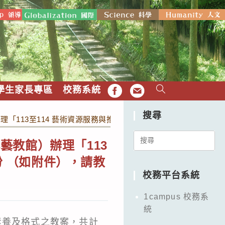
學生家長專區
校務系統
FB
EMAIL
搜尋
113至114 藝術資源服務與推廣計畫」之113年度通過優良教
Search
藝教館）辦理「113
for:
份 （如附件），請教
校務平台系統
1campus 校務系
統
素養及格式之教案，共計