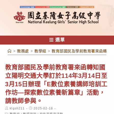
跳
轉
至
主
要
內
選單
容
>
教務處
>
教學組
>
教育部國民及學前教育署來函轉知國
教育部國民及學前教育署來函轉知國
立陽明交通大學訂於114年3月14日至
3月15日辦理「E數位素養講師培訓工
作坊—探索數位素養新篇章」活動，
請教師參與。
Post
Post
klgsh211
2025-02-18
author:
published:
Post