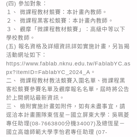
(四) 參加對象：
１、 微課程教材競賽：本計畫內教師。
２、 微課程黑客松競賽：本計畫內教師。
３、 觀摩「微課程教材競賽」：高級中等以下
學校教師。
(五) 報名資格及詳細資訊詳如實施計畫，另旨揭
活動網址如下：
https://www.fablab.nknu.edu.tw/FablabYC.as
px?ItemID=FablabYC_2024_A。
二、 微課程教材教法競賽入圍名單、微課程黑
客松競賽參賽名單及觀摩報名名單，屆時將公告
於上開網站最新資訊。
三、 檢附實施計畫如附件，如有未盡事宜，請
逕洽本計畫團隊東恆星－國立屏東大學：吳珮菱
專任助理(08-7663800分機34007)及總恆星－
國立高雄師範大學李怡君專任助理 (07-