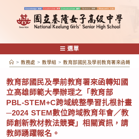
跳
轉
至
主
要
內
選單
容
>
教務處
>
教學組
>
教育部國民及學前教育署來函轉知國立
教育部國民及學前教育署來函轉知國
立高雄師範大學辦理之「教育部
PBL-STEM+C跨域統整學習扎根計畫
─2024 STEM數位跨域教育年會／教
師創新教材教法競賽」相關資訊，請
教師踴躍報名。