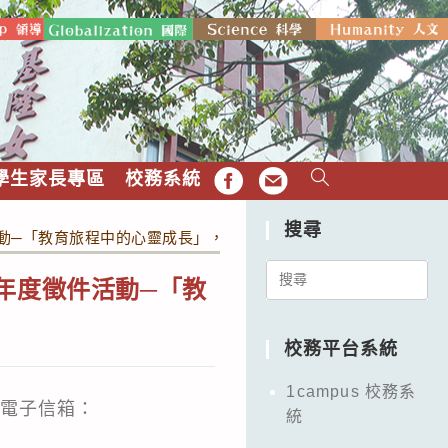
學生家長專區
校務系統
FB
EMAIL
搜尋
活動─「教育旅程中的心靈成長」，請教師踴躍參與。
Search
年度徵件活動─「教
for:
校務平台系統
1campus 校務系
；電子信箱：
統