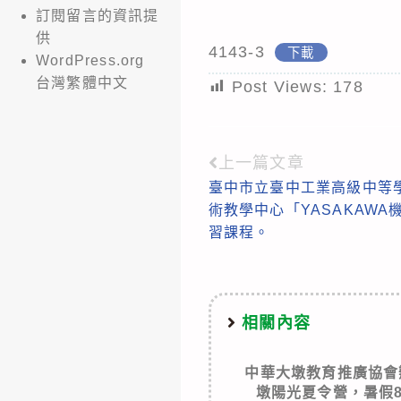
訂閱留言的資訊提
供
4143-3
下載
WordPress.org
台灣繁體中文
Post Views:
178
上一篇文章
Read
臺中市立臺中工業高級中等
more
術教學中心「YASAKAW
articles
習課程。
相關內容
中華大墩教育推廣協會
墩陽光夏令營，暑假8