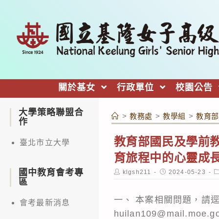
跳
轉
至
主
要
內
關於基女
行政單位
校園公告
容
大學策略聯盟合
>
教務處
>
教學組
>
教育部
作
教育部國民及學前教
臺北市立大學
育旅程中的心靈成
國中教育會考專
Post
Post
P
klgsh211
2024-05-23
author:
published:
c
區
一、 本案相關問題，請逕
會考最新消息
huilan109@mail.moe.