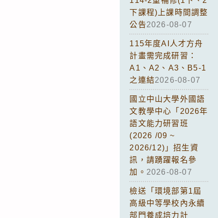
114-2重補修(1下、2
下課程)上課時間調整
公告
2026-08-07
115年度AI人才方舟
計畫需完成研習：
A1、A2、A3、B5-1
之連結
2026-08-07
國立中山大學外國語
文教學中心「2026年
語文能力研習班
(2026 /09 ~
2026/12)」招生資
訊，請踴躍報名參
加。
2026-08-07
檢送「環境部第1屆
高級中等學校內永續
部門養成培力計