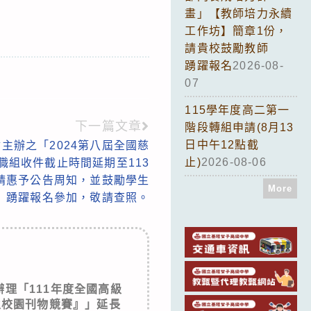
畫」【教師培力永續
工作坊】簡章1份，
請貴校鼓勵教師
踴躍報名
2026-08-
07
115學年度高二第一
下一篇文章
階段轉組申請(8月13
日中午12點截
主辦之「2024第八屆全國慈
止)
2026-08-06
職組收件截止時間延期至113
敬請惠予公告周知，並鼓勵學生
More
踴躍報名參加，敬請查照。
理「111年度全國高級
生校園刊物競賽』」延長