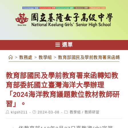
跳
轉
至
主
要
內
選單
容
>
教務處
>
教學組
>
教育部國民及學前教育署來函轉知教
教育部國民及學前教育署來函轉知教
育部委託國立臺灣海洋大學辦理
「2024海洋教育議題數位教材教師研
習」。
Post
Post
Post
klgsh211
2024-03-08
教學組
/
教師研習
author:
published:
category: