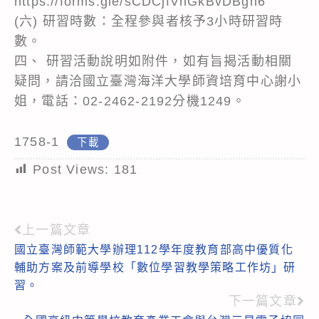
https://forms.gle/sCDCjfVnGkBvDBgh6
(六) 研習時數：全程參與者核予3小時研習時
數。
四、 研習活動說明如附件，如有旨揭活動相關
疑問，請洽國立臺灣海洋大學師資培育中心謝小
姐，電話：02-2462-2192分機1249。
1758-1
下載
Post Views:
181
上一篇文章
Read
國立臺灣師範大學辦理112學年度教育部高中優質化
more
輔助方案及前導學校「數位學習教學策略工作坊」研
articles
習。
下一篇文章