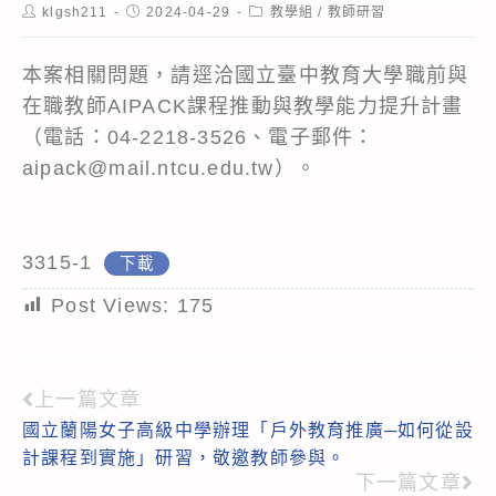
Post
Post
Post
klgsh211
2024-04-29
教學組
/
教師研習
author:
published:
category:
本案相關問題，請逕洽國立臺中教育大學職前與
在職教師AIPACK課程推動與教學能力提升計畫
（電話：04-2218-3526、電子郵件：
aipack@mail.ntcu.edu.tw）。
3315-1
下載
Post Views:
175
上一篇文章
Read
國立蘭陽女子高級中學辦理「戶外教育推廣─如何從設
more
計課程到實施」研習，敬邀教師參與。
articles
下一篇文章