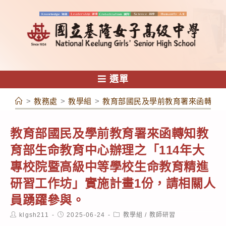
跳
轉
至
主
要
內
選單
容
>
教務處
>
教學組
>
教育部國民及學前教育署來函轉知教
教育部國民及學前教育署來函轉知教
育部生命教育中心辦理之「114年大
專校院暨高級中等學校生命教育精進
研習工作坊」實施計畫1份，請相關人
員踴躍參與。
Post
Post
Post
klgsh211
2025-06-24
教學組
/
教師研習
author:
published:
category: