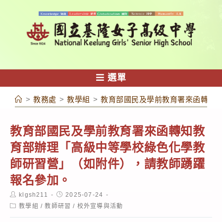
跳
轉
至
主
要
內
選單
容
>
教務處
>
教學組
>
教育部國民及學前教育署來函轉知
教育部國民及學前教育署來函轉知教
育部辦理「高級中等學校綠色化學教
師研習營」（如附件），請教師踴躍
報名參加。
Post
Post
klgsh211
2025-07-24
author:
published:
Post
教學組
/
教師研習
/
校外宣導與活動
category: