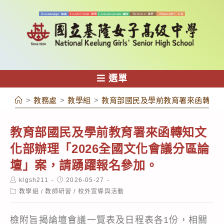
跳
轉
至
主
要
內
選單
容
>
教務處
>
教學組
>
教育部國民及學前教育署來函轉知文
教育部國民及學前教育署來函轉知文
化部辦理「2026全國文化會議分區論
壇」案，請踴躍報名參加。
Post
Post
klgsh211
2026-05-27
author:
published:
Post
教學組
/
教師研習
/
校外宣導與活動
category:
檢附旨揭論壇會議一覽表及日程表各1份，相關