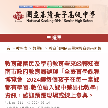
跳
轉
至
主
要
內
選單
容
>
教務處
>
教學組
>
教育部國民及學前教育署來函轉知臺
教育部國民及學前教育署來函轉知臺
南市政府教育局辦理「全臺首學課程
博覽會─2024讓每個孩子在每一堂課
都有學習-數位融入課中差異化教學」
資訊，歡迎踴躍現場或線上參與。
Post
Post
klgsh211
2024-05-14
author:
published:
Post