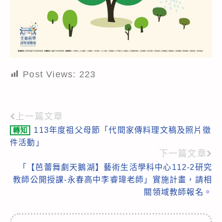
Post Views:
223
上一篇文章
Read
113年度祖父母節「代間家傳料理文稿及照片徵
轉知
more
件活動」
articles
下一篇文章
「【芭蕾舞劇天鵝湖】藝術生活學科中心112-2研究
教師公開授課-永春高中李睿瑋老師」實施計畫，請相
關領域教師報名。