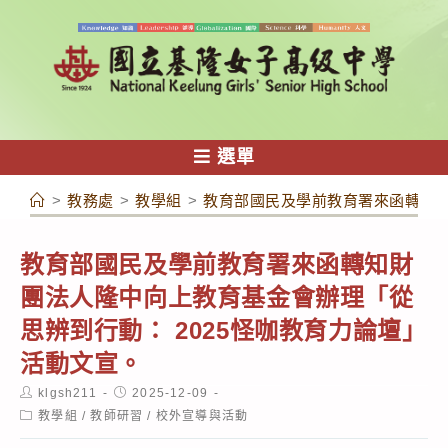
跳
轉
至
主
要
內
選單
容
>
教務處
>
教學組
>
教育部國民及學前教育署來函轉知財
教育部國民及學前教育署來函轉知財
團法人隆中向上教育基金會辦理「從
思辨到行動： 2025怪咖教育力論壇」
活動文宣。
Post
Post
klgsh211
2025-12-09
author:
published:
Post
教學組
/
教師研習
/
校外宣導與活動
category: