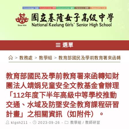
跳
轉
至
主
要
內
選單
容
>
教務處
>
教學組
>
教育部國民及學前教育署來函轉知財
教育部國民及學前教育署來函轉知財
團法人靖娟兒童安全文教基金會辦理
「112年度下半年高級中等學校推動
交通、水域及防墜安全教育課程研習
計畫」之相關資訊（如附件）。
Post
Post
Post
klgsh211
2023-09-26
教學組
/
教師研習
author:
published:
category: