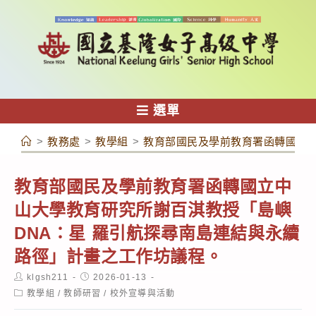
跳
轉
至
主
要
內
選單
容
>
教務處
>
教學組
>
教育部國民及學前教育署函轉國立中
教育部國民及學前教育署函轉國立中
山大學教育研究所謝百淇教授「島嶼
DNA：星 羅引航探尋南島連結與永續
路徑」計畫之工作坊議程。
Post
Post
klgsh211
2026-01-13
author:
published:
Post
教學組
/
教師研習
/
校外宣導與活動
category: