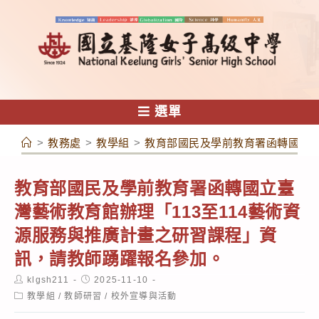
跳
轉
至
主
要
內
選單
容
>
教務處
>
教學組
>
教育部國民及學前教育署函轉國立臺
教育部國民及學前教育署函轉國立臺
灣藝術教育館辦理「113至114藝術資
源服務與推廣計畫之研習課程」資
訊，請教師踴躍報名參加。
Post
Post
klgsh211
2025-11-10
author:
published:
Post
教學組
/
教師研習
/
校外宣導與活動
category: