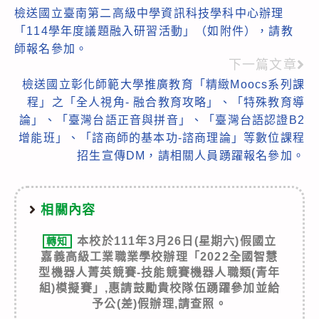
檢送國立臺南第二高級中學資訊科技學科中心辦理
more
「114學年度議題融入研習活動」（如附件），請教
articles
師報名參加。
下一篇文章
檢送國立彰化師範大學推廣教育「精緻Moocs系列課
程」之「全人視角- 融合教育攻略」、「特殊教育導
論」、「臺灣台語正音與拼音」、「臺灣台語認證B2
增能班」、「諮商師的基本功-諮商理論」等數位課程
招生宣傳DM，請相關人員踴躍報名參加。
相關內容
本校於111年3月26日(星期六)假國立
轉知
嘉義高級工業職業學校辦理「2022全國智慧
型機器人菁英競賽-技能競賽機器人職類(青年
組)模擬賽」,惠請鼓勵貴校隊伍踴躍參加並給
予公(差)假辦理,請查照。