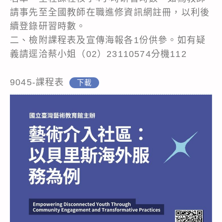
請事先至全國教師在職進修資訊網註冊，以利後
續登錄研習時數。
二、檢附課程表及宣傳海報各1份供參。如有疑
義請逕洽蔡小姐（02）23110574分機112
9045-課程表
下載