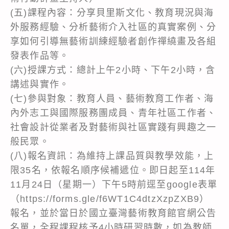
(五)課程內容：分享貝里斯文化、教育現況與海
外服務經驗、分析藝術介入社區的真實案例、分
享如何引導無藝術訓練經驗者創作禪繞畫及各組
發表作品等。
(六)授課方式：總計上午2小時、下午2小時，含
講述與實作。
(七)參與對象：教育人員、藝術教育工作者、海
內外志工與國際服務團成員、青年社區工作者、
社會設計從業者及對藝術與社區實踐有興趣之一
般民眾。
(八)報名資訊：為維持上課品質與教學效能，上
限35名，依報名順序候補遞位。即日起至114年
11月24日（星期一）下午5時前逕至google表單
（https://forms.gle/f6WT1C4dtzXzpZXB9）
報名，並於當日於國立臺灣藝術教育館官網公告
名單，全程課程核予4小時研習時數，如為教師