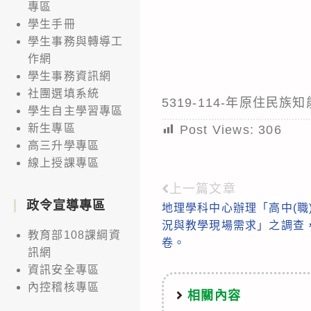
專區
學生手冊
學生事務與轉導工
作網
學生事務資訊網
社團選填系統
5319-114-年原住民
學生自主學習專區
新生專區
Post Views:
306
高三升學專區
線上授課專區
上一篇文章
Read
政令宣導專區
地理學科中心辦理「高中(職
more
況與教學現場需求」之調查
articles
教育部108課綱資
卷。
訊網
資訊安全專區
內控稽核專區
相關內容