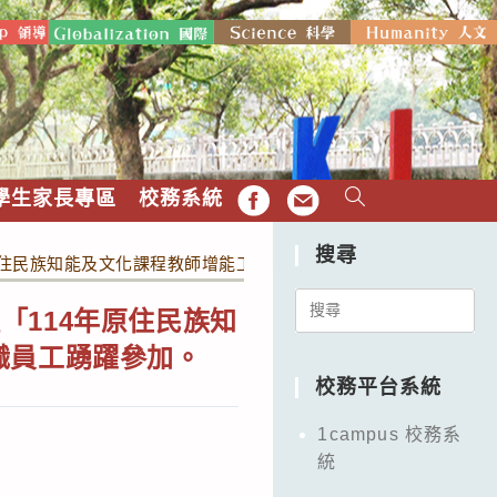
學生家長專區
校務系統
FB
EMAIL
搜尋
原住民族知能及文化課程教師增能工作坊-阿美族場次實施計畫」，
Search
「114年原住民族知
for:
職員工踴躍參加。
校務平台系統
1campus 校務系
統