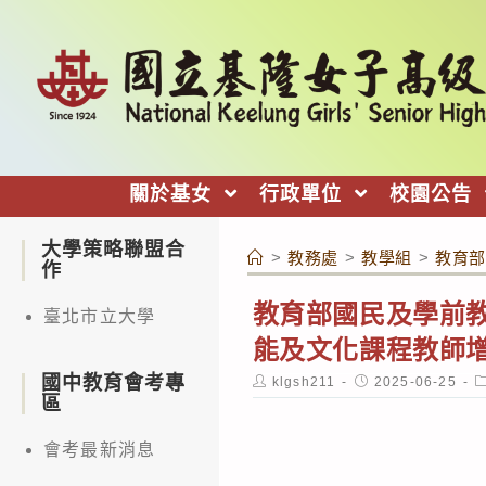
跳
轉
至
主
要
內
關於基女
行政單位
校園公告
容
大學策略聯盟合
>
教務處
>
教學組
>
教育部
作
教育部國民及學前教
臺北市立大學
能及文化課程教師
國中教育會考專
Post
Post
P
klgsh211
2025-06-25
author:
published:
c
區
會考最新消息