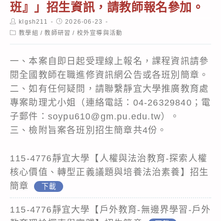
班』」招生資訊，請教師報名參加。
Post
Post
klgsh211
2026-06-23
author:
published:
Post
教學組
/
教師研習
/
校外宣導與活動
category:
一、本案自即日起受理線上報名，課程資訊請參
閱全國教師在職進修資訊網公告或各班別簡章。
二、如有任何疑問，請聯繫靜宜大學推廣教育處
專案助理尤小姐（連絡電話：04-26329840；電
子郵件：soypu610@gm.pu.edu.tw）。
三、檢附旨案各班別招生簡章共4份。
115-4776靜宜大學【人權與法治教育-探索人權
核心價值、轉型正義議題與培養法治素養】招生
簡章
下載
115-4776靜宜大學【戶外教育-無邊界學習-戶外