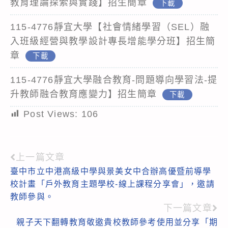
教育理論探索與實踐】招生簡章
下載
115-4776靜宜大學【社會情緒學習（SEL）融
入班級經營與教學設計專長增能學分班】招生簡
章
下載
115-4776靜宜大學融合教育-問題導向學習法-提
升教師融合教育應變力】招生簡章
下載
Post Views:
106
上一篇文章
Read
臺中市立中港高級中學與景美女中合辦高優暨前導學
more
校計畫「戶外教育主題學校-線上課程分享會」，邀請
articles
教師參與。
下一篇文章
親子天下翻轉教育敬邀貴校教師參考使用並分享「期