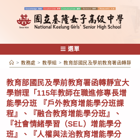
跳
轉
至
主
要
內
選單
容
>
教務處
>
教學組
>
教育部國民及學前教育署函轉靜宜大
教育部國民及學前教育署函轉靜宜大
學辦理「115年教師在職進修專長增
能學分班 『戶外教育增能學分班課
程』、『融合教育增能學分班』、
『社會情緒學習（SEL）增能學分
班』、『人權與法治教育增能學分