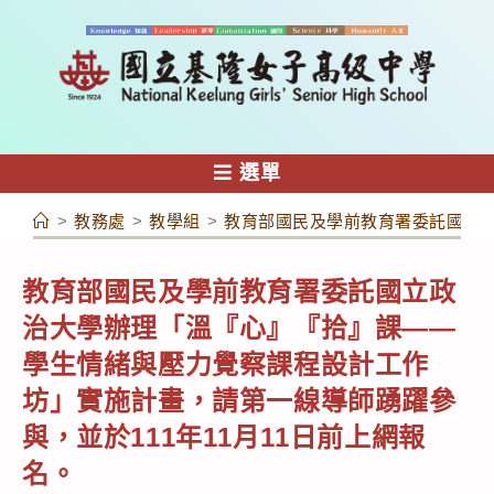
跳
轉
至
主
要
內
選單
容
>
教務處
>
教學組
>
教育部國民及學前教育署委託國立政
教育部國民及學前教育署委託國立政
治大學辦理「溫『心』『拾』課——
學生情緒與壓力覺察課程設計工作
坊」實施計畫，請第一線導師踴躍參
與，並於111年11月11日前上網報
名。