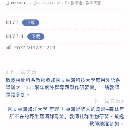
Post
Post
Post
klgsh211
2022-11-02
教學組
/
教師研習
author:
published:
category:
8177
下載
8177-1
下載
Post Views:
201
上一篇文章
Read
敬邀相關科系教師參加國立臺灣科技大學應用外語系
more
舉辦之「111學年度外群專題製作研習營」，請教師
articles
踴躍參加。
下一篇文章
國立臺灣海洋大學 辦理「 臺灣是醉人的島嶼─森林無
所不在的野生釀酒酵母菌」教師社群生物研習，敬邀
教師踴躍參加。