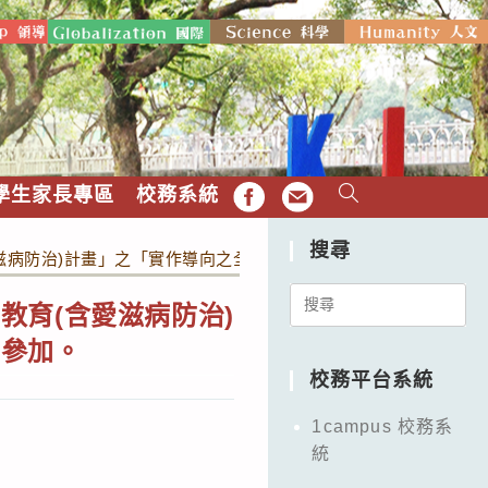
學生家長專區
校務系統
FB
EMAIL
搜尋
滋病防治)計畫」之「實作導向之全面性教育工作坊」，請教師踴躍
Search
教育(含愛滋病防治)
for:
名參加。
校務平台系統
1campus 校務系
統