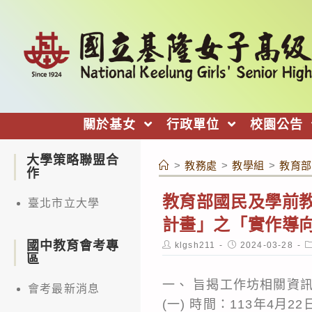
跳
轉
至
主
要
內
關於基女
行政單位
校園公告
容
大學策略聯盟合
>
教務處
>
教學組
>
教育部
作
教育部國民及學前教
臺北市立大學
計畫」之「實作導
國中教育會考專
Post
Post
P
klgsh211
2024-03-28
author:
published:
c
區
一、 旨揭工作坊相關資
會考最新消息
(一) 時間：113年4月