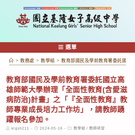
跳
轉
至
主
要
內
選單
容
>
教務處
>
教學組
>
教育部國民及學前教育署委託國立高
教育部國民及學前教育署委託國立高
雄師範大學辦理「全面性教育(含愛滋
病防治)計畫」之「『全面性教育』教
師專業成長培力工作坊」，請教師踴
躍報名參加。
Post
Post
Post
klgsh211
2024-05-16
教學組
/
教師研習
author:
published:
category: