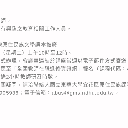
教師。
涵有興趣之教育相關工作人員。
臺灣原住民族文學讀本推廣
日（星期二）上午10時至12時。
方式辦理，會議室連結於講座當週以電子郵件方式寄送
逕至「全國教師在職進修資訊網」報名（課程代碼：44
登錄2小時教師研習時數。
相關疑問，請洽聯絡人國立東華大學宜花區原住民族課
5936；電子信箱：abus@gms.ndhu.edu.tw。