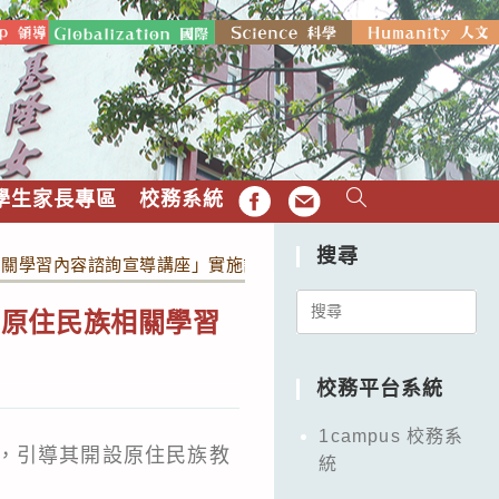
學生家長專區
校務系統
FB
EMAIL
搜尋
相關學習內容諮詢宣導講座」實施計畫，敬請踴躍參與。
Search
綱原住民族相關學習
for:
校務平台系統
1campus 校務系
，引導其開設原住民族教
統