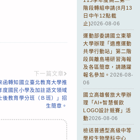
115學年度高二第一
階段轉組申請(8月13
日中午12點截
止)
2026-08-06
運動部委請國立東華
大學辦理「適應運動
共學行動站」第二階
段與離島場研習海報
及各區簡章，請踴躍
下一篇文章
報名參加。
2026-08-
來函轉知國立臺北教育大學推
06
學年度國民小學及加註語文領域
國立高雄餐旅大學辦
士後教育學分班（Ｂ班）」招
理「AI+智慧餐飲
生簡章。
LOGO設計競賽」活
動
2026-08-06
檢送普通型高級中等
學校生物學科中心