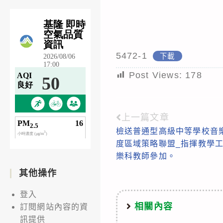
5472-1
下載
Post Views:
178
上一篇文章
Read
檢送普通型高級中等學校音樂
more
度區域策略聯盟_指揮教學
articles
樂科教師參加。
其他操作
登入
相關內容
訂閱網站內容的資
訊提供