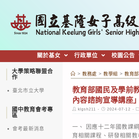
跳
轉
至
主
要
內
關於基女
行政單位
校園公告
容
大學策略聯盟合
>
教務處
>
教學組
>
教育部
作
教育部國民及學前
臺北市立大學
內容諮詢宣導講座
國中教育會考專
Post
Post
P
klgsh211
2024-07-12
author:
published:
c
區
一、 因應十二年國教課
會考最新消息
育相關課程、研發相關教