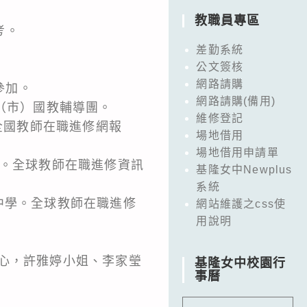
教職員專區
考。
差勤系統
公文簽核
網路請購
參加。
網路請購(備用)
（市）國教輔導團。
維修登記
全國教師在職進修網報
場地借用
場地借用申請單
學校。全球教師在職進修資訊
基隆女中Newplus
系統
級中學。全球教師在職進修
網站維護之css使
用說明
心，許雅婷小姐、李家瑩
基隆女中校園行
事曆