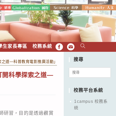
學生家長專區
校務系統
FB
EMAIL
搜尋
之道—科普教育電影推廣活動」(11月份場次)，敬請教師踴躍參
Search
打開科學探索之道—
for:
校務平台系統
1campus 校務系
統
師研習，目的是透過觀賞