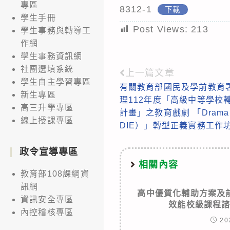
專區
8312-1
下載
學生手冊
Post Views:
213
學生事務與轉導工
作網
學生事務資訊網
社團選填系統
上一篇文章
Read
學生自主學習專區
有關教育部國民及學前教育
more
新生專區
理112年度「高級中等學校
articles
高三升學專區
計畫」之教育戲劇 「Drama i
線上授課專區
DIE）」轉型正義實務工作
政令宣導專區
相關內容
教育部108課綱資
訊網
高中優質化輔助方案及
資訊安全專區
效能校級課程
內控稽核專區
20