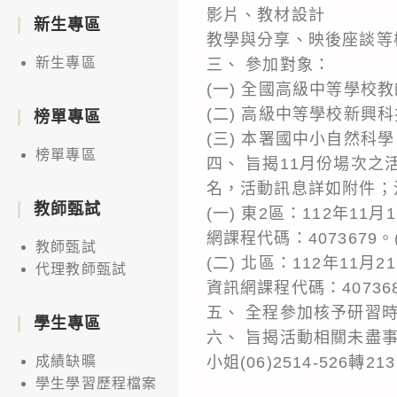
影片、教材設計
新生專區
教學與分享、映後座談等
新生專區
三、 參加對象：
(一) 全國高級中等學校
(二) 高級中等學校新興
榜單專區
(三) 本署國中小自然
榜單專區
四、 旨揭11月份場次之
名，活動訊息詳如附件；
教師甄試
(一) 東2區：112年
網課程代碼：4073679。
教師甄試
(二) 北區：112年1
代理教師甄試
資訊網課程代碼：407368
五、 全程參加核予研習
學生專區
六、 旨揭活動相關未盡
小姐(06)2514-526轉21
成績缺曠
學生學習歷程檔案