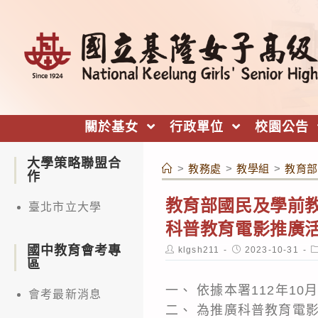
跳
轉
至
主
要
內
關於基女
行政單位
校園公告
容
大學策略聯盟合
>
教務處
>
教學組
>
教育部
作
教育部國民及學前
臺北市立大學
科普教育電影推廣活
國中教育會考專
Post
Post
P
klgsh211
2023-10-31
author:
published:
c
區
一、 依據本署112年10月
會考最新消息
二、 為推廣科普教育電