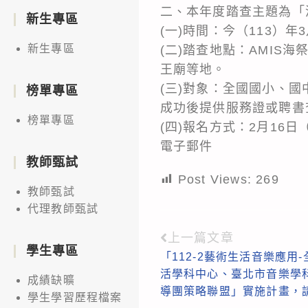
二、本年度踏查主題為「
新生專區
(一)時間：今（113）年
新生專區
(二)踏查地點：AMI
王廟等地。
(三)對象：全國國小、
榜單專區
成功後提供服務證或聘書
榜單專區
(四)報名方式：2月16
電子郵件
教師甄試
Post Views:
269
教師甄試
代理教師甄試
上一篇文章
Read
學生專區
「112-2藝術生活音樂應用
more
活學科中心、臺北市音樂學
成績缺曠
articles
導團策略聯盟」實施計畫，
學生學習歷程檔案