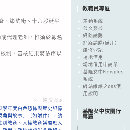
教職員專區
酒廠、節約街、十六股延平
差勤系統
公文簽核
網路請購
師或代理老師，惟須於報名
網路請購(備用)
維修登記
審核制，審核結果將依序以
場地借用
場地借用申請單
基隆女中Newplus
系統
網站維護之css使
用說明
下一篇文章
12學年度白色恐怖與歷史記憶
基隆女中校園行
視角與故事」（如附件），請
事曆
性別教育、人權教育議題融入