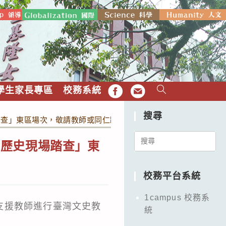
學生家長專區
校務系統
FB
EMAIL
搜尋
踏查」東區場次，敬請教師或同仁踴躍參加。
Search
灣歷史現場踏查」東
for:
校務平台系統
1campus 校務系
支援教師進行臺灣文史教
統