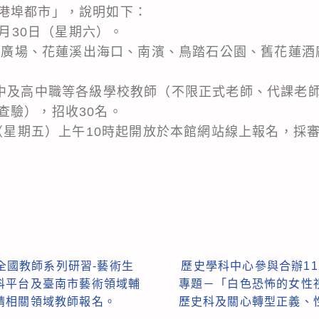
港埠都市」，說明如下：
3月30日（星期六）。
S海祭廣場、花蓮溪出海口、南濱、鳥踏石公園、舊花蓮
國中及高中職等各級學校教師（不限正式老師、代課老
查驗），招收30名。
日（星期五）上午10時起開放於本館網站線上報名，採
-全國教師系列研習-藝術生
歷史學科中心參與合辦1
科平台及臺南市藝術領域輔
專題－「白色恐怖的女性
請相關領域教師報名。
歷史科及關心轉型正義、