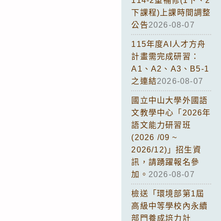
114-2重補修(1下、2
下課程)上課時間調整
公告
2026-08-07
115年度AI人才方舟
計畫需完成研習：
A1、A2、A3、B5-1
之連結
2026-08-07
國立中山大學外國語
文教學中心「2026年
語文能力研習班
(2026 /09 ~
2026/12)」招生資
訊，請踴躍報名參
加。
2026-08-07
檢送「環境部第1屆
高級中等學校內永續
部門養成培力計