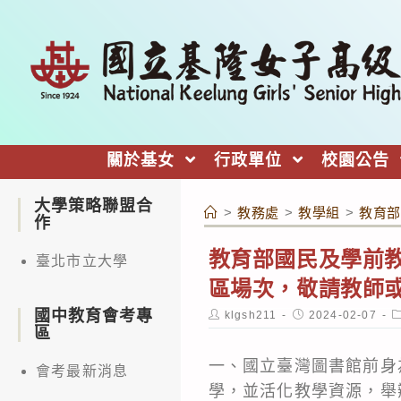
跳
轉
至
主
要
內
關於基女
行政單位
校園公告
容
大學策略聯盟合
>
教務處
>
教學組
>
教育部
作
教育部國民及學前
臺北市立大學
區場次，敬請教師
國中教育會考專
Post
Post
P
klgsh211
2024-02-07
author:
published:
c
區
一、國立臺灣圖書館前身
會考最新消息
學，並活化教學資源，舉