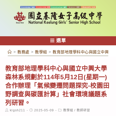
跳
轉
至
主
要
內
選單
容
>
教務處
>
教學組
>
教育部地理學科中心與國立中興大學
教育部地理學科中心與國立中興大學
森林系規劃於114年5月12日(星期一)
合作辦理「氣候變遷問題探究-校園田
野調查與碳匯計算」社會環境議題系
列研習。
Post
Post
Post
klgsh211
2025-05-09
教學組
/
教師研習
author:
published:
category: