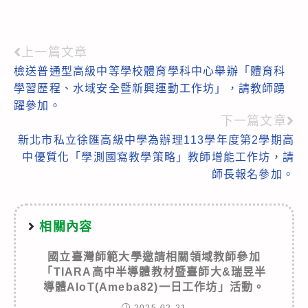
上一篇文章
Read
檢送普通型高級中等學校體育學科中心舉辦「體育科
more
學習歷程、水域安全暨新興運動工作坊」，請教師踴
articles
躍參加。
下一篇文章
新北市私立徐匯高級中學為辦理113學年度第2學期高
中優質化「學測國寫教學策略」教師增能工作坊，請
師長報名參加。
相關內容
國立臺灣師範大學邀請相關領域教師參加
「TIARA高中半導體教材暨臺師大&瑞昱半
導體AIoT(Ameba82)一日工作坊」活動。
2025-02-21