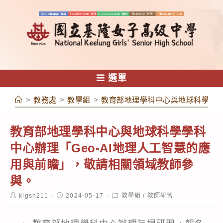
跳
轉
至
主
要
內
選單
容
>
教務處
>
教學組
>
教育部地理學科中心與地球科學學科
教育部地理學科中心與地球科學學科
中心辦理「Geo-AI地理人工智慧的應
用與前瞻」，敬請相關領域教師參
與。
Post
Post
Post
klgsh211
2024-05-17
教學組
/
教師研習
author:
published:
category: