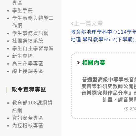
專區
學生手冊
學生事務與轉導工
上一篇文章
Read
作網
教育部地理學科中心114學
學生事務資訊網
more
地理 學科教學B5-2(下學期
社團選填系統
articles
學生自主學習專區
新生專區
相關內容
高三升學專區
線上授課專區
普通型高級中等學校音
度音樂科研究教師公開授課『
政令宣導專區
音樂探究與作品分享』
計畫，請音樂
教育部108課綱資
20
訊網
資訊安全專區
內控稽核專區