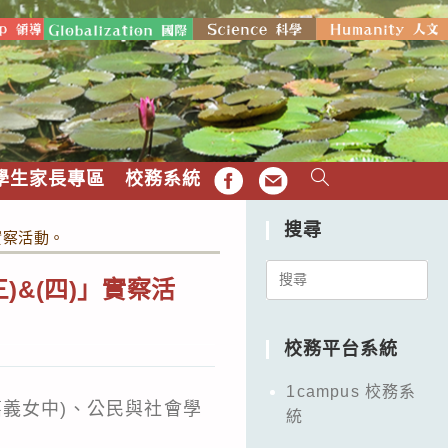
學生家長專區
校務系統
FB
EMAIL
搜尋
實察活動。
Search
&(四)」實察活
for:
校務平台系統
1campus 校務系
義女中)、公民與社會學
統