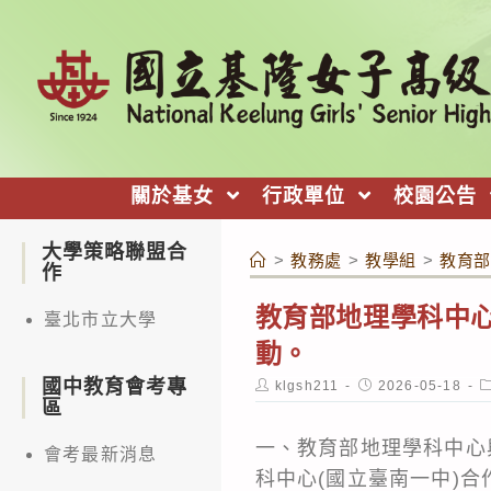
跳
轉
至
主
要
內
關於基女
行政單位
校園公告
容
大學策略聯盟合
>
教務處
>
教學組
>
教育部
作
教育部地理學科中心
臺北市立大學
動。
國中教育會考專
Post
Post
P
klgsh211
2026-05-18
author:
published:
c
區
一、教育部地理學科中心
會考最新消息
科中心(國立臺南一中)合