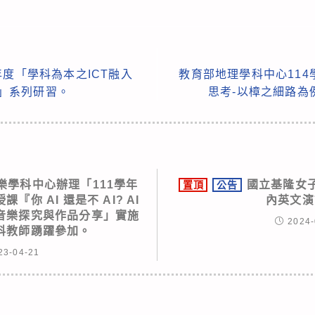
年度「學科為本之ICT融入
教育部地理學科中心11
)」系列研習。
思考-以樟之細路為
樂學科中心辦理「111學年
國立基隆女子
置頂
公告
你 AI 還是不 AI? AI
內英文演
音樂探究與作品分享」實施
2024-
科教師踴躍參加。
23-04-21