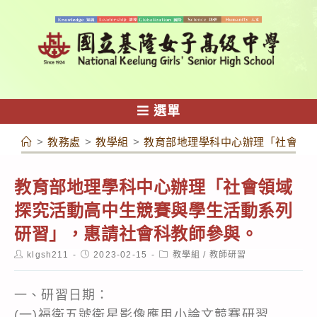
跳
轉
至
主
要
內
選單
容
>
教務處
>
教學組
>
教育部地理學科中心辦理「社會領
教育部地理學科中心辦理「社會領域
探究活動高中生競賽與學生活動系列
研習」，惠請社會科教師參與。
Post
Post
Post
klgsh211
2023-02-15
教學組
/
教師研習
author:
published:
category:
一、研習日期：
(一)福衛五號衛星影像應用小論文競賽研習