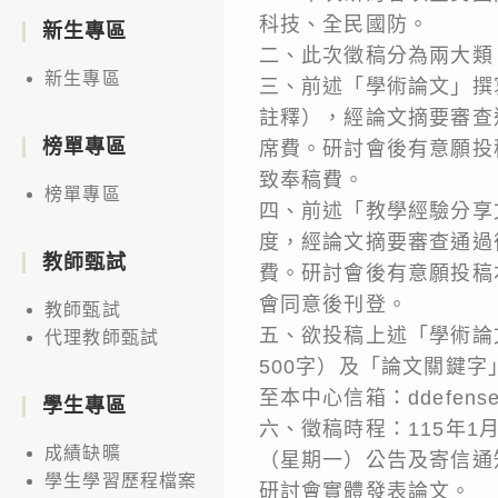
科技、全民國防。
新生專區
二、此次徵稿分為兩大類
新生專區
三、前述「學術論文」撰寫
註釋），經論文摘要審查
榜單專區
席費。研討會後有意願投
致奉稿費。
榜單專區
四、前述「教學經驗分享文
度，經論文摘要審查通過
教師甄試
費。研討會後有意願投稿
會同意後刊登。
教師甄試
五、欲投稿上述「學術論
代理教師甄試
500字）及「論文關鍵
至本中心信箱：ddefense
學生專區
六、徵稿時程：115年1
成績缺曠
（星期一）公告及寄信通
學生學習歷程檔案
研討會實體發表論文。