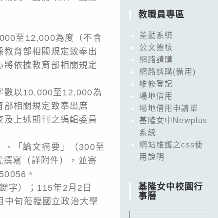
教職員專區
差勤系統
0至12,000為度（不含
公文簽核
據教育部相關規定致奉出
網路請購
心將依據教育部相關規定
網路請購(備用)
維修登記
0,000至12,000為
場地借用
育部相關規定致奉出席
場地借用申請單
查及上述期刊之編輯委員
基隆女中Newplus
系統
網站維護之css使
、「論文摘要」（300至
用說明
式撰寫（詳附件），並寄
50056。
基隆女中校園行
字）；115年2月2日
事曆
5月中旬蒞臨國立政治大學