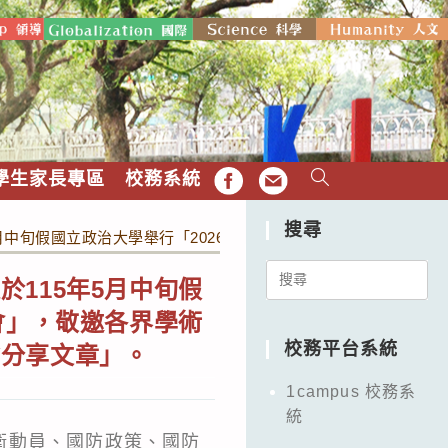
學生家長專區
校務系統
FB
EMAIL
搜尋
月中旬假國立政治大學舉行「2026全民國防教育暨防衛動員學
Search
115年5月中旬假
for:
會」，敬邀各界學術
校務平台系統
驗分享文章」。
1campus 校務系
統
衛動員、國防政策、國防