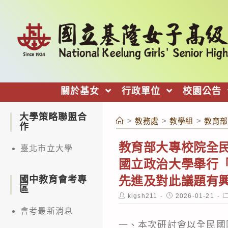
跳
轉
至
主
要
內
關於基女
行政單位
校園公告
容
大學策略聯盟合
>
教務處
>
教學組
>
教育部
作
教育部大專校院全民
臺北市立大學
國立政治大學舉行「
先進及對此議題有
國中教育會考專
區
Post
Post
P
klgsh211
2026-01-21
author:
published:
c
會考最新消息
一、本次研討會以全民國