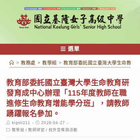
跳
轉
至
主
要
內
選單
容
>
教務處
>
教學組
>
教育部委託國立臺灣大學生命教育研
教育部委託國立臺灣大學生命教育研
發育成中心辦理「115年度教師在職
進修生命教育增能學分班」，請教師
踴躍報名參加。
Post
Post
klgsh211
2026-04-27
author:
published:
Post
教學組
/
教師研習
/
校外宣導與活動
category: