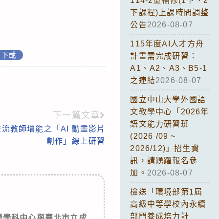
114-2重補修(1下、2
下課程)上課時間調整
公告
2026-08-07
115年度AI人才方舟
下載
計畫需完成研習：
A1、A2、A3、B5-1
之連結
2026-08-07
國立中山大學外國語
文教學中心「2026年
下一篇文章
語文能力研習班
流教師增能之「AI 動畫影片
(2026 /09 ~
創作」線上研習
2026/12)」招生資
訊，請踴躍報名參
加。
2026-08-07
檢送「環境部第1屆
高級中等學校內永續
部門養成培力計
學學科中心與臺北市立成