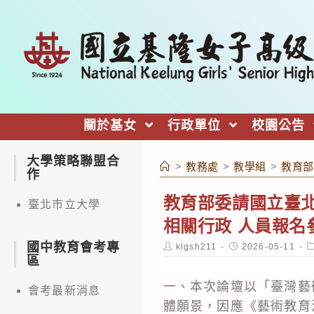
跳
轉
至
主
要
內
關於基女
行政單位
校園公告
容
大學策略聯盟合
>
教務處
>
教學組
>
教育部
作
教育部委請國立臺北
臺北市立大學
相關行政 人員報名
國中教育會考專
Post
Post
P
klgsh211
2026-05-11
author:
published:
c
區
一、本次論壇以「臺灣藝
會考最新消息
體願景，因應《藝術教育