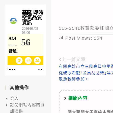
115-3541教育部委託
Post Views:
154
上一篇文章
Read
有關高雄市立三民高級中學辦
more
從破冰遊戲｢金馬刮刮樂｣建
articles
敬邀教師參加。
其他操作
相關內容
登入
訂閱網站內容的資
訊提供
國立蘭陽女子高級中學