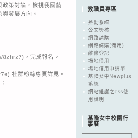
與政策討論，檢視我國藝
教職員專區
色與發展方向。
差勤系統
公文簽核
網路請購
網路請購(備用)
維修登記
/8zhrz7)，完成報名。
場地借用
場地借用申請單
/8zhr7e) 社群粉絲專頁詳見。
基隆女中Newplus
l：
系統
網站維護之css使
用說明
基隆女中校園行
事曆