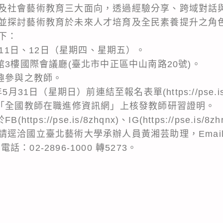
及社會藝術教育三大面向，透過經驗分享、跨域對話
並探討藝術教育於未來人才培育及全民素養提升之角
下：
月11日、12日（星期四、星期五）。
館3樓國際會議廳(臺北市中正區中山南路20號)。
趣參與之教師。
月31日（星期日）前連結至報名表單(https://pse.is
於「全國教師在職進修資訊網」上核發教師研習證明。
tps://pse.is/8zhqnx)、IG(https://pse.is
請逕洽國立臺北藝術大學承辦人員黃湘芸助理，Emai
om，電話：02-2896-1000 轉5273。
。