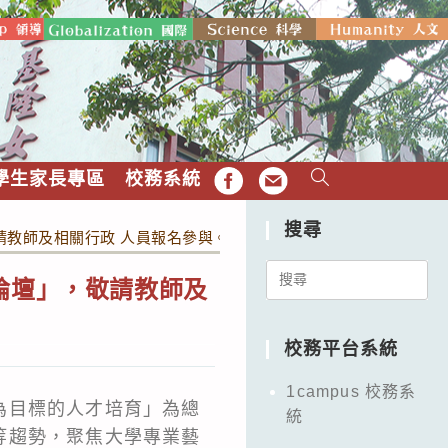
學生家長專區
校務系統
FB
EMAIL
搜尋
請教師及相關行政 人員報名參與。
Search
論壇」，敬請教師及
for:
校務平台系統
1campus 校務系
為目標的人才培育」為總
統
等趨勢，聚焦大學專業藝