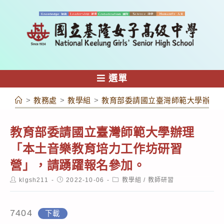
跳
轉
至
主
要
內
選單
容
>
教務處
>
教學組
>
教育部委請國立臺灣師範大學辦理
教育部委請國立臺灣師範大學辦理
「本土音樂教育培力工作坊研習
營」，請踴躍報名參加。
Post
Post
Post
klgsh211
2022-10-06
教學組
/
教師研習
author:
published:
category:
7404
下載