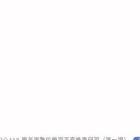
動中心113-學年度數位學習平臺推廣研習（第一場）