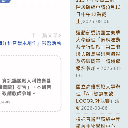
115學年度高二第一
下載
階段轉組申請(8月13
日中午12點截
止)
2026-08-06
運動部委請國立東華
下一篇文章
大學辦理「適應運動
海洋科普繪本創作』徵選活動
共學行動站」第二階
段與離島場研習海報
及各區簡章，請踴躍
報名參加。
2026-08-
06
、資訊議題融入科技素養
國立高雄餐旅大學辦
體識讀】研習」，本研習
，敬請教師參加。
理「AI+智慧餐飲
LOGO設計競賽」活
04-09
動
2026-08-06
檢送普通型高級中等
學校生物學科中心