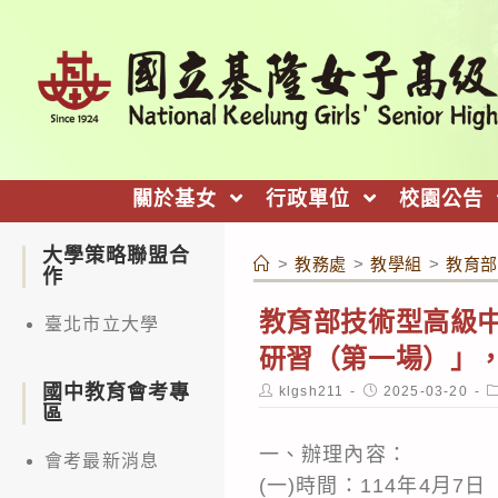
跳
轉
至
主
要
內
關於基女
行政單位
校園公告
容
大學策略聯盟合
>
教務處
>
教學組
>
教育部
作
教育部技術型高級中
臺北市立大學
研習（第一場）」
國中教育會考專
Post
Post
P
klgsh211
2025-03-20
author:
published:
c
區
一、辦理內容：
會考最新消息
(一)時間：114年4月7日（