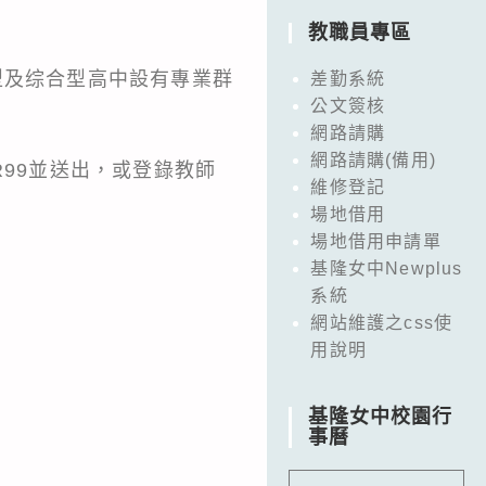
教職員專區
型及综合型高中設有專業群
差勤系統
公文簽核
網路請購
網路請購(備用)
y3hR99並送出，或登錄教師
維修登記
場地借用
場地借用申請單
基隆女中Newplus
系統
網站維護之css使
用說明
基隆女中校園行
事曆