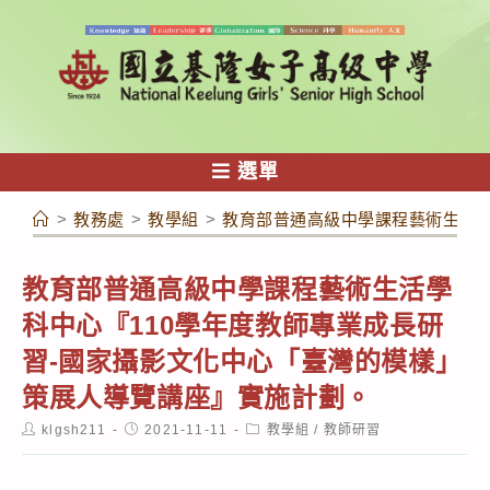
跳
轉
至
主
要
內
選單
容
>
教務處
>
教學組
>
教育部普通高級中學課程藝術生活學
教育部普通高級中學課程藝術生活學
科中心『110學年度教師專業成長研
習-國家攝影文化中心「臺灣的模樣」
策展人導覽講座』實施計劃。
Post
Post
Post
klgsh211
2021-11-11
教學組
/
教師研習
author:
published:
category: