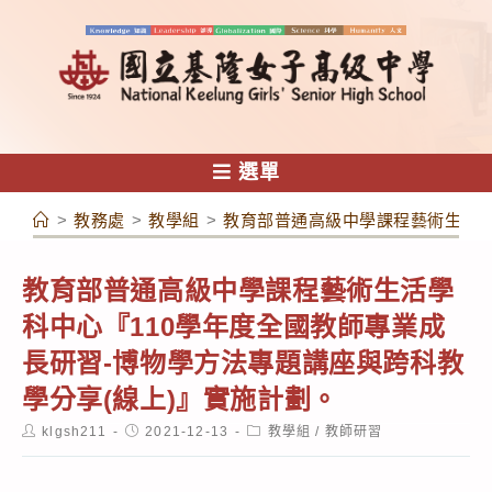
跳
轉
至
主
要
內
選單
容
>
教務處
>
教學組
>
教育部普通高級中學課程藝術生活學
教育部普通高級中學課程藝術生活學
科中心『110學年度全國教師專業成
長研習-博物學方法專題講座與跨科教
學分享(線上)』實施計劃。
Post
Post
Post
klgsh211
2021-12-13
教學組
/
教師研習
author:
published:
category: