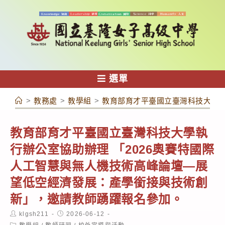
跳
轉
至
主
要
內
選單
容
>
教務處
>
教學組
>
教育部育才平臺國立臺灣科技大學執
教育部育才平臺國立臺灣科技大學執
行辦公室協助辦理 「2026奧賽特國際
人工智慧與無人機技術高峰論壇—展
望低空經濟發展：產學銜接與技術創
新」，邀請教師踴躍報名參加。
Post
Post
klgsh211
2026-06-12
author:
published:
Post