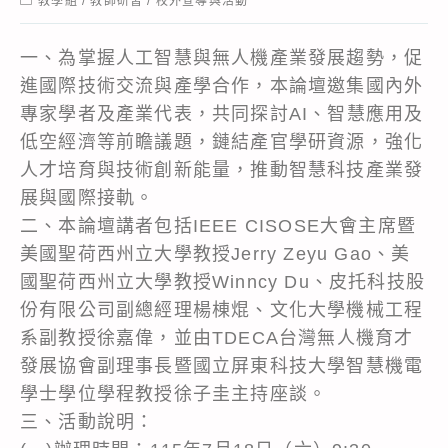
教學組
/
教師研習
/
校外宣導與活動
category:
一、為掌握人工智慧與無人機產業發展趨勢，促
進國際技術交流與產學合作，本論壇邀集國內外
專家學者及產業代表，共同探討AI、智慧應用及
低空經濟等前瞻議題，鏈結產官學研資源，強化
人才培育與技術創新能量，推動智慧科技產業發
展與國際接軌。
二、本論壇講者包括IEEE CISOSE大會主席暨
美國聖荷西州立大學教授Jerry Zeyu Gao、美
國聖荷西州立大學教授Winncy Du、皮托科技股
份有限公司副總經理楊棟焜、文化大學機械工程
系副教授徐嘉偉，並由TDECA台灣無人機育才
發展協會副理事長暨國立屏東科技大學智慧機電
學士學位學程教授徐子圭主持座談。
三、活動說明：