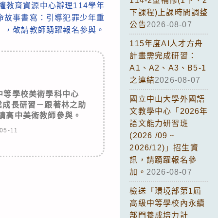
114-2重補修(1下、2
權教育資源中心辦理114學年
下課程)上課時間調整
命故事書寫：引導犯罪少年重
公告
2026-08-07
」，敬請教師踴躍報名參與。
115年度AI人才方舟
計畫需完成研習：
A1、A2、A3、B5-1
之連結
2026-08-07
中等學校美術學科中心
國立中山大學外國語
業成長研習－跟著林之助
文教學中心「2026年
請高中美術教師參與。
語文能力研習班
05-11
(2026 /09 ~
2026/12)」招生資
訊，請踴躍報名參
加。
2026-08-07
檢送「環境部第1屆
高級中等學校內永續
部門養成培力計