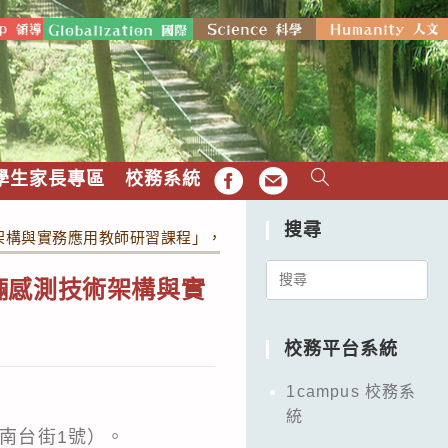
學生家長專區
校務系統
FB
EMAIL
搜尋
架構與實務應用教師研習課程」，敬邀教師踴躍參與。
Search
輛感測技術架構與實
for:
校務平台系統
1campus 校務系
統
區南台街1號）。