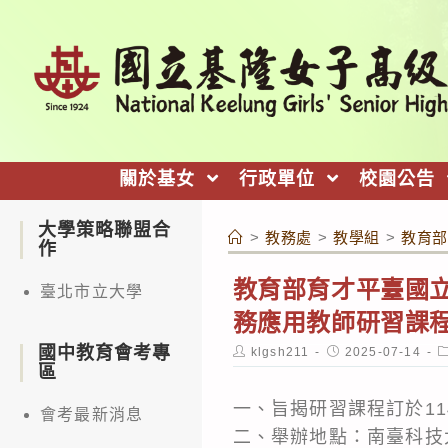
跳
轉
至
主
要
內
關於基女
行政單位
校園公告
容
大學策略聯盟合
>
教務處
>
教學組
>
教育部
作
教育部育才平臺國
臺北市立大學
務應用教師研習課
國中教育會考專
Post
Post
P
klgsh211
2025-07-14
author:
published:
c
區
一、旨揭研習課程訂於114
會考最新消息
二、舉辦地點：南臺科技大