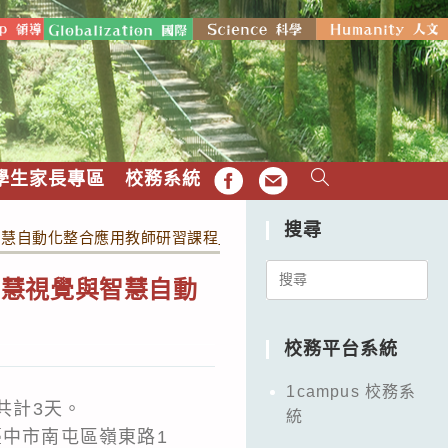
學生家長專區
校務系統
FB
EMAIL
搜尋
慧自動化整合應用教師研習課程」，敬邀 教師踴躍參與。
Search
智慧視覺與智慧自動
for:
校務平台系統
1campus 校務系
，共計3天。
統
臺中市南屯區嶺東路1