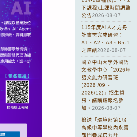
114-2重補修(1下、2
下課程)上課時間調整
公告
2026-08-07
115年度AI人才方舟
計畫需完成研習：
A1、A2、A3、B5-1
之連結
2026-08-07
國立中山大學外國語
文教學中心「2026年
語文能力研習班
(2026 /09 ~
2026/12)」招生資
訊，請踴躍報名參
加。
2026-08-07
檢送「環境部第1屆
高級中等學校內永續
部門養成培力計