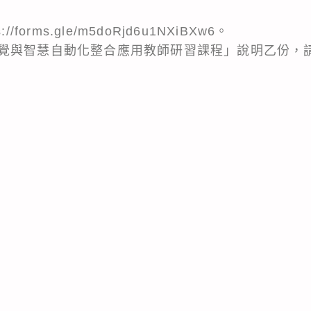
forms.gle/m5doRjd6u1NXiBXw6。
覺與智慧自動化整合應用教師研習課程」說明乙份，