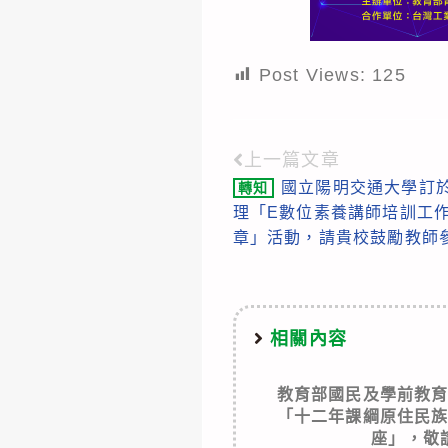
Post Views:
125
上一篇文章
Read
國立陽明交通大學訂於1
轉知
more
理「E數位素養講師培訓工作
articles
章」活動，請貴校鼓勵教師
相關內容
教育部國民及學前教
「十二年課綱原住民
座」，敬