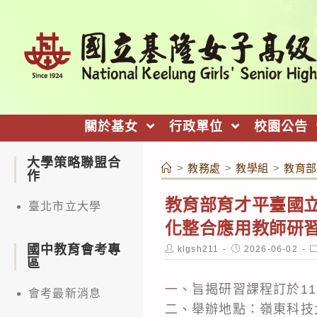
跳
轉
至
主
要
內
關於基女
行政單位
校園公告
容
大學策略聯盟合
>
教務處
>
教學組
>
教育部
作
教育部育才平臺國
臺北市立大學
化整合應用教師研習
國中教育會考專
Post
Post
P
klgsh211
2026-06-02
author:
published:
c
區
一、旨揭研習課程訂於115
會考最新消息
二、舉辦地點：嶺東科技