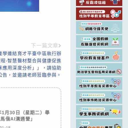
下一篇文章
產學連結育才平臺中區執行辦
程-智慧醫材整合與健康促進
床應用深度分析」」，請協助
公告，並邀請老師蒞臨參與。
年1月30日（星期二）舉
學馬偕AI溝通營」
01-18