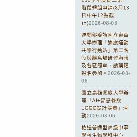
115學年度高二第一
階段轉組申請(8月13
日中午12點截
止)
2026-08-06
運動部委請國立東華
大學辦理「適應運動
共學行動站」第二階
段與離島場研習海報
及各區簡章，請踴躍
報名參加。
2026-08-
06
國立高雄餐旅大學辦
理「AI+智慧餐飲
LOGO設計競賽」活
動
2026-08-06
檢送普通型高級中等
學校生物學科中心