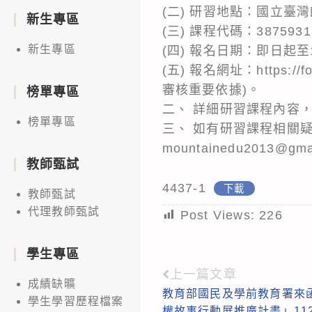
(二) 研習地點：國立
新生專區
(三) 課程代碼：387593
新生專區
(四) 報名日期：即日起至
(五) 報名網址：https:
審核重要依據)。
榜單專區
二、 詳細研習課程內容
榜單專區
三、 如有研習課程相關
mountainedu2013@gm
教師甄試
4437-1
下載
教師甄試
代理教師甄試
Post Views:
226
學生專區
上一篇文章
Read
成績缺曠
教育部國民及學前教育署來
more
學生學習歷程檔案
權故事行動展推廣計畫」11