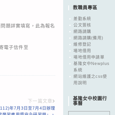
教職員專區
差勤系統
公文簽核
名系統各項問題詳實填寫，此為報名
網路請購
網路請購(備用)
維修登記
寄電子信件至
場地借用
場地借用申請單
基隆女中Newplus
系統
網站維護之css使
用說明
基隆女中校園行
下一篇文章
事曆
12)年7月3日至7月4日辦理
深度學習應用暨安全研習營」，