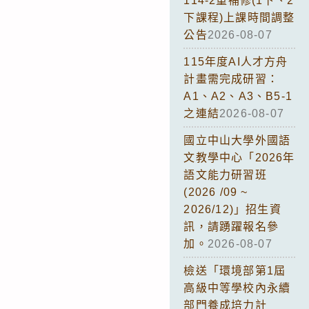
114-2重補修(1下、2
下課程)上課時間調整
公告
2026-08-07
115年度AI人才方舟
計畫需完成研習：
A1、A2、A3、B5-1
之連結
2026-08-07
國立中山大學外國語
文教學中心「2026年
語文能力研習班
(2026 /09 ~
2026/12)」招生資
訊，請踴躍報名參
加。
2026-08-07
檢送「環境部第1屆
高級中等學校內永續
部門養成培力計