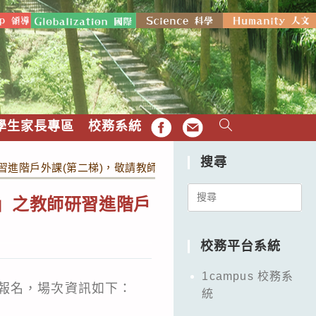
學生家長專區
校務系統
FB
EMAIL
搜尋
習進階戶外課(第二梯)，敬請教師踴躍參與。
Search
畫」之教師研習進階戶
for:
校務平台系統
1campus 校務系
報名，場次資訊如下：
統