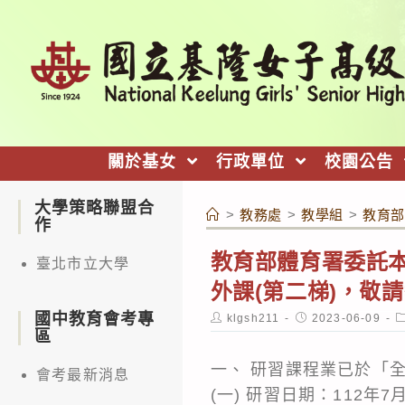
跳
轉
至
主
要
內
關於基女
行政單位
校園公告
容
大學策略聯盟合
>
教務處
>
教學組
>
教育部
作
教育部體育署委託本
臺北市立大學
外課(第二梯)，敬
國中教育會考專
Post
Post
P
klgsh211
2023-06-09
author:
published:
c
區
一、 研習課程業已於「
會考最新消息
(一) 研習日期：112年7