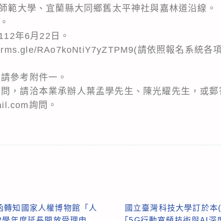
臺灣師範大學、宜蘭縣大同鄉舊太平神社與嘉林道沿線。
1。
112年6月22日。
//forms.gle/RAo7koNtiY7yZTPM9(請依照報
，請參考附件一。
疑問，請洽本業承辦人葉孟學先生、陳光耀先生，或郵
ail.com詢問。
函轉知國家人權博物館「人
國立臺灣科技大學訂於本(1
2學年度延長開放受理申
「5G行動寬頻技術與AI