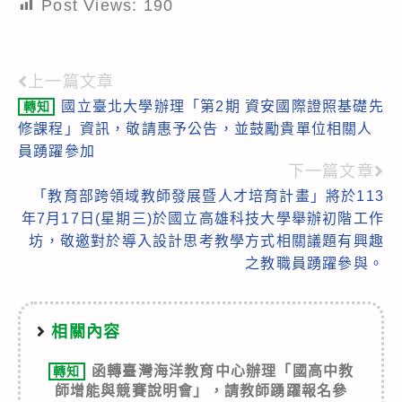
Post Views:
190
上一篇文章
Read
國立臺北大學辦理「第2期 資安國際證照基礎先
轉知
more
修課程」資訊，敬請惠予公告，並鼓勵貴單位相關人
articles
員踴躍參加
下一篇文章
「教育部跨領域教師發展暨人才培育計畫」將於113
年7月17日(星期三)於國立高雄科技大學舉辦初階工作
坊，敬邀對於導入設計思考教學方式相關議題有興趣
之教職員踴躍參與。
相關內容
函轉臺灣海洋教育中心辦理「國高中教
轉知
師增能與競賽說明會」，請教師踴躍報名參