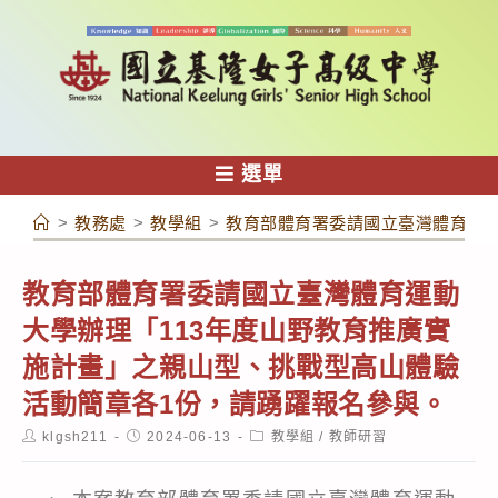
跳
轉
至
主
要
內
選單
容
>
教務處
>
教學組
>
教育部體育署委請國立臺灣體育運動
教育部體育署委請國立臺灣體育運動
大學辦理「113年度山野教育推廣實
施計畫」之親山型、挑戰型高山體驗
活動簡章各1份，請踴躍報名參與。
Post
Post
Post
klgsh211
2024-06-13
教學組
/
教師研習
author:
published:
category: