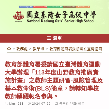
跳
轉
至
主
要
內
選單
容
>
教務處
>
教學組
>
教育部體育署委請國立臺灣體育運動
教育部體育署委請國立臺灣體育運動
大學辦理「113年度山野教育推廣實
施計畫」之教師主題研習-風險管理及
基本救命術(BLS)簡章，請轉知學校
教師踴躍報名參與。
Post
Post
Post
klgsh211
2024-07-26
教學組
/
教師研習
author:
published:
category: