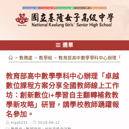
跳
轉
至
主
要
內
選單
容
>
教務處
>
教學組
>
教育部高中數學學科中心辦理「卓越
教育部高中數學學科中心辦理「卓越
數位課程方案分享全國教師線上工作
坊：創新數位i+學習自主翻轉補救教
學新攻略」研習，請學校教師踴躍報
名參加。
Post
Post
klgsh211
2024-09-12
author:
published:
Post