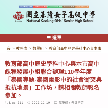
跳
轉
至
主
要
內
選單
容
>
教務處
>
教學組
>
教育部高中歷史學科中心與本市高中
教育部高中歷史學科中心與本市高中
課程發展小組聯合辦理110學年度
「泰國專題-泰國電影中的社會衝突與
抵抗地景」工作坊，請相關教師報名
參加。
Post
Post
Post
klgsh211
2021-11-19
教學組
/
教師研習
author:
published:
category: