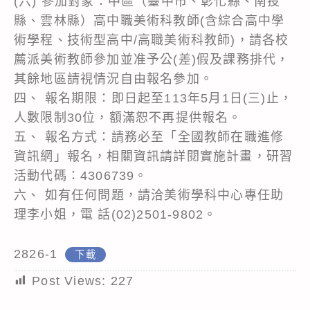
(六) 參加對象：中區（臺中市、彰化縣、南投
縣、雲林縣）高中職美術科教師(含綜合高中學
術學程、技術型高中/高職美術科教師)，請各校
薦派美術教師參加並准予公(差)假及課務排代，
其餘地區請視情況自由報名參加。
四、 報名期限：即日起至113年5月1日(三)止，
人數限制30位，額滿恕不再提供報名。
五、 報名方式：請務必至「全國教師在職進修
資訊網」報名，相關資訊請詳閱實施計畫，研習
活動代碼：4306739。
六、 如有任何問題，請洽美術學科中心專任助
理李小姐，電 話(02)2501-9802。
2826-1
下載
Post Views:
227