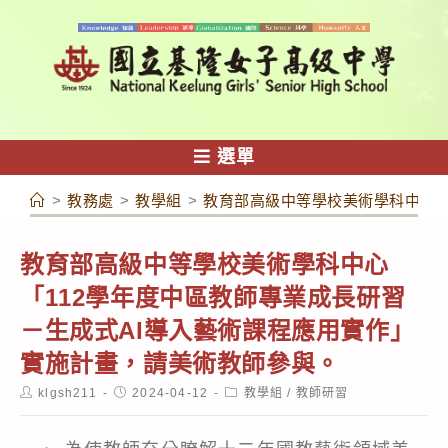
跳
轉
至
主
要
內
選單
容
>
教務處
>
教學組
>
教育部高級中等學校美術學科中心「
教育部高級中等學校美術學科中心
「112學年度中區教師專業成長研習
－生成式AI導入藝術課程應用實作」
實施計畫，請美術教師參與。
Post
Post
Post
klgsh211
2024-04-12
教學組
/
教師研習
author:
published:
category: