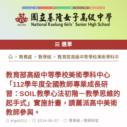
跳
轉
至
主
要
內
選單
容
>
教務處
>
教學組
>
教育部高級中等學校美術學科中心「
教育部高級中等學校美術學科中心
「112學年度全國教師專業成長研
習：SOIL教學心法初階－教學思維的
起手式」實施計畫，請薦派高中美術
教師參與。
Post
Post
Post
klgsh211
2024-06-07
教學組
/
教師研習
author:
published:
category: