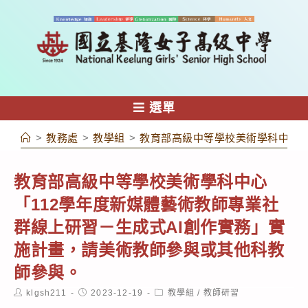
跳
轉
至
主
要
內
選單
容
>
教務處
>
教學組
>
教育部高級中等學校美術學科中心「
教育部高級中等學校美術學科中心
「112學年度新媒體藝術教師專業社
群線上研習－生成式AI創作實務」實
施計畫，請美術教師參與或其他科教
師參與。
Post
Post
Post
klgsh211
2023-12-19
教學組
/
教師研習
author:
published:
category: