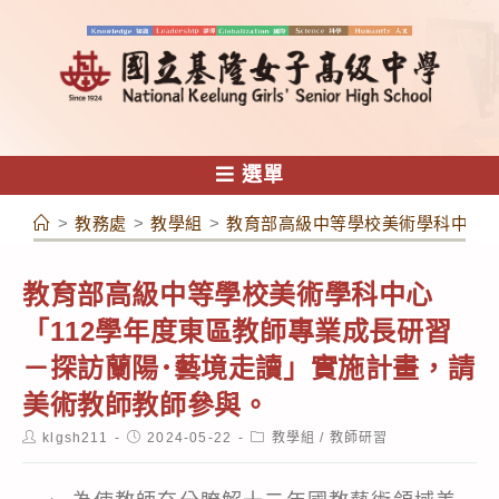
跳
轉
至
主
要
內
選單
容
>
教務處
>
教學組
>
教育部高級中等學校美術學科中心「
教育部高級中等學校美術學科中心
「112學年度東區教師專業成長研習
－探訪蘭陽･藝境走讀」實施計畫，請
美術教師教師參與。
Post
Post
Post
klgsh211
2024-05-22
教學組
/
教師研習
author:
published:
category: